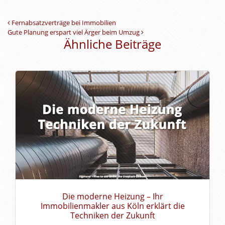
Beitrags-Navigation
Fernabsatzverträge bei Immobilien
Gute Planung erspart viel Ärger beim Umzug
Ähnliche Beiträge
Die moderne Heizung – Ihr
Immobilienmakler aus Köln erklärt die
Techniken der Zukunft