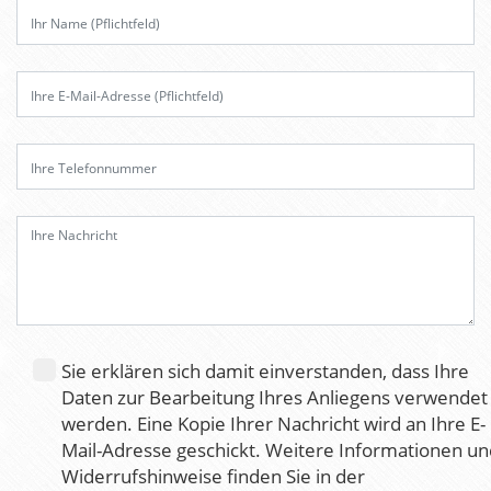
i
t
t
e
l
a
s
s
e
d
i
e
s
e
Sie erklären sich damit einverstanden, dass Ihre
s
Daten zur Bearbeitung Ihres Anliegens verwendet
F
werden. Eine Kopie Ihrer Nachricht wird an Ihre E-
e
Mail-Adresse geschickt. Weitere Informationen un
l
Widerrufshinweise finden Sie in der