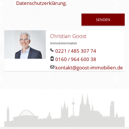
d
Datenschutzerklärung
.
l
e
e
r
.
Christian Goost
Immobilienmakler
0221 / 485 307 74
0160 / 964 600 38
kontakt@goost-immobilien.de