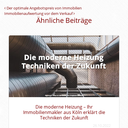
Beitrags-Navigation
Der optimale Angebotspreis von Immobilien
Immobilienaufwertung vor dem Verkauf
Ähnliche Beiträge
Die moderne Heizung – Ihr
Immobilienmakler aus Köln erklärt die
Techniken der Zukunft
26.10.2022