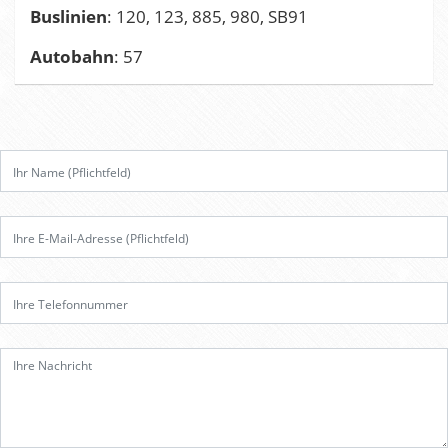
Buslinien
: 120, 123, 885, 980, SB91
Autobahn
: 57
B
i
t
t
e
l
a
s
s
e
d
i
e