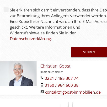
s
e
Sie erklären sich damit einverstanden, dass Ihre Da
s
zur Bearbeitung Ihres Anliegens verwendet werden.
F
Eine Kopie Ihrer Nachricht wird an Ihre E-Mail-Adres
e
geschickt. Weitere Informationen und
l
Widerrufshinweise finden Sie in der
d
Datenschutzerklärung
.
l
e
e
r
.
Christian Goost
Immobilienmakler
0221 / 485 307 74
0160 / 964 600 38
kontakt@goost-immobilien.de