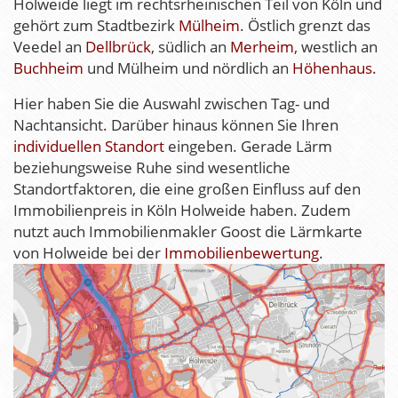
Holweide liegt im rechtsrheinischen Teil von Köln und
gehört zum Stadtbezirk
Mülheim
. Östlich grenzt das
Veedel an
Dellbrück
, südlich an
Merheim
, westlich an
Buchheim
und Mülheim und nördlich an
Höhenhaus
.
Hier haben Sie die Auswahl zwischen Tag- und
Nachtansicht. Darüber hinaus können Sie Ihren
individuellen Standort
eingeben. Gerade Lärm
beziehungsweise Ruhe sind wesentliche
Standortfaktoren, die eine großen Einfluss auf den
Immobilienpreis in Köln Holweide haben. Zudem
nutzt auch Immobilienmakler Goost die Lärmkarte
von Holweide bei der
Immobilienbewertung
.