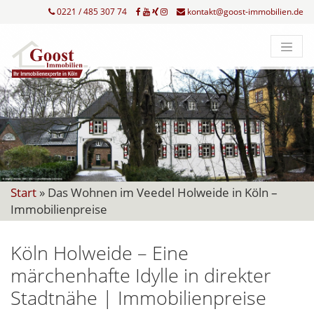
0221 / 485 307 74
kontakt@goost-immobilien.de
Start
»
Das Wohnen im Veedel Holweide in Köln –
Immobilienpreise
Köln Holweide – Eine
märchenhafte Idylle in direkter
Stadtnähe | Immobilienpreise