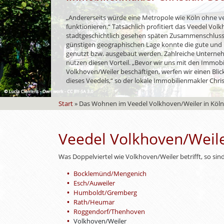
„Andererseits würde eine Metropole wie Köln ohne ver
funktionieren.“ Tatsächlich profitiert das Veedel Vo
stadtgeschichtlich gesehen späten Zusammenschluss 
günstigen geographischen Lage konnte die gute und 
genutzt bzw. ausgebaut werden. Zahlreiche Untern
nutzen diesen Vorteil. „Bevor wir uns mit den Immob
Volkhoven/Weiler beschäftigen, werfen wir einen Blic
dieses Veedels,“ so der lokale Immobilienmakler Chri
Start
»
Das Wohnen im Veedel Volkhoven/Weiler in Köln
Veedel Volkhoven/Weile
Was Doppelviertel wie Volkhoven/Weiler betrifft, so sin
Bocklemünd/Mengenich
Esch/Auweiler
Humboldt/Gremberg
Rath/Heumar
Roggendorf/Thenhoven
Volkhoven/Weiler