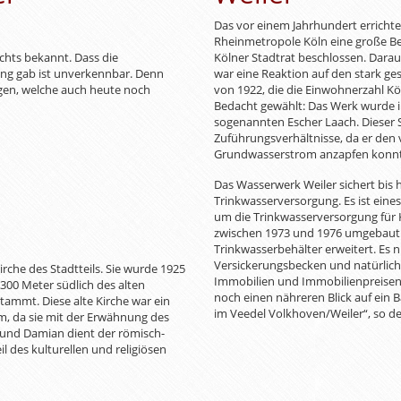
Das vor einem Jahrhundert erricht
Rheinmetropole Köln eine große B
chts bekannt. Dass die
Kölner Stadtrat beschlossen. Dara
ung gab ist unverkennbar. Denn
war eine Reaktion auf den stark 
gen, welche auch heute noch
von 1922, die die Einwohnerzahl Kö
Bedacht gewählt: Das Werk wurde in
sogenannten Escher Laach. Dieser 
Zuführungsverhältnisse, da er den 
Grundwasserstrom anzapfen konnt
Das Wasserwerk Weiler sichert bis h
Trinkwasserversorgung. Es ist eine
um die Trinkwasserversorgung für 
zwischen 1973 und 1976 umgebaut u
Trinkwasserbehälter erweitert. Es
Versickerungsbecken und natürlich
irche des Stadtteils. Sie wurde 1925
Immobilien und Immobilienpreisen 
300 Meter südlich des alten
noch einen nähreren Blick auf ein B
stammt. Diese alte Kirche war ein
im Veedel Volkhoven/Weiler“, so de
m, da sie mit der Erwähnung des
s und Damian dient der römisch-
il des kulturellen und religiösen