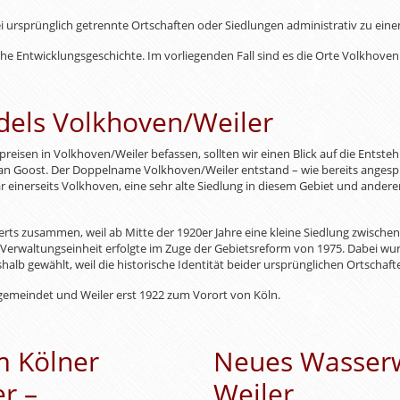
 ursprünglich getrennte Ortschaften oder Siedlungen administrativ zu ein
liche Entwicklungsgeschichte. Im vorliegenden Fall sind es die Orte Volkhoven
dels Volkhoven/Weiler
eisen in Volkhoven/Weiler befassen, sollten wir einen Blick auf die Entst
ian Goost. Der Doppelname Volkhoven/Weiler entstand – wie bereits anges
r einerseits Volkhoven, eine sehr alte Siedlung in diesem Gebiet und ander
rts zusammen, weil ab Mitte der 1920er Jahre eine kleine Siedlung zwische
rwaltungseinheit erfolgte im Zuge der Gebietsreform von 1975. Dabei wur
b gewählt, weil die historische Identität beider ursprünglichen Ortschaft
gemeindet und Weiler erst 1922 zum Vorort von Köln.
m Kölner
Neues Wasserw
r –
Weiler