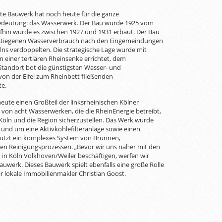
ete Bauwerk hat noch heute für die ganze
edeutung: das Wasserwerk. Der Bau wurde 1925 vom
ufhin wurde es zwischen 1927 und 1931 erbaut. Der Bau
gestiegenen Wasserverbrauch nach den Eingemeindungen
lns verdoppelten. Die strategische Lage wurde mit
 einer tertiären Rheinsenke errichtet, dem
Standort bot die günstigsten Wasser- und
von der Eifel zum Rheinbett fließenden
e.
eute einen Großteil der linksrheinischen Kölner
s von acht Wasserwerken, die die RheinEnergie betreibt,
Köln und die Region sicherzustellen. Das Werk wurde
nd um eine Aktivkohlefilteranlage sowie einen
 nutzt ein komplexes System von Brunnen,
en Reinigungsprozessen. „Bevor wir uns näher mit den
in Köln Volkhoven/Weiler beschäftigen, werfen wir
auwerk. Dieses Bauwerk spielt ebenfalls eine große Rolle
r lokale Immobilienmakler Christian Goost.