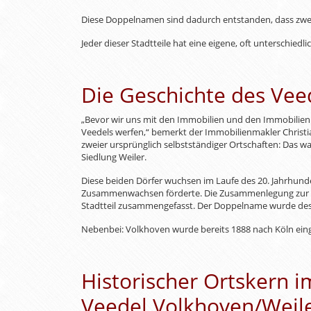
Diese Doppelnamen sind dadurch entstanden, dass zwei
Jeder dieser Stadtteile hat eine eigene, oft unterschied
Die Geschichte des Vee
„Bevor wir uns mit den Immobilien und den Immobilienpr
Veedels werfen,“ bemerkt der Immobilienmakler Christ
zweier ursprünglich selbstständiger Ortschaften: Das wa
Siedlung Weiler.
Diese beiden Dörfer wuchsen im Laufe des 20. Jahrhunde
Zusammenwachsen förderte. Die Zusammenlegung zur Ve
Stadtteil zusammengefasst. Der Doppelname wurde deshal
Nebenbei: Volkhoven wurde bereits 1888 nach Köln ein
Historischer Ortskern i
Veedel Volkhoven/Weile