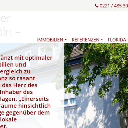
/Weiler
0221 / 485 30
ler
öln –
IMMOBILIEN
REFERENZEN
FLORIDA
länzt mit optimaler
bilien und
ergleich zu
anz so rasant
t das Herz des
 Inhaber des
agen. „Einerseits
äume hinsichtlich
üge gegenüber dem
lokale
st.