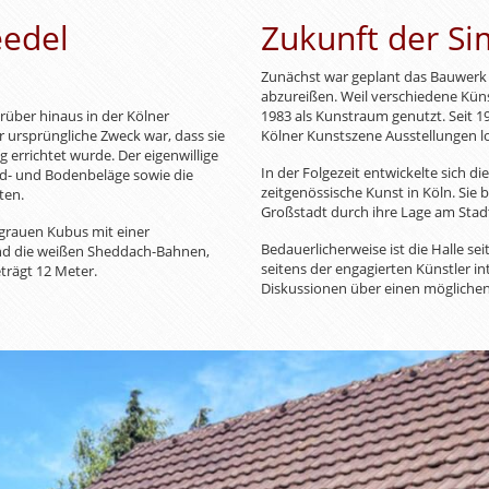
eedel
Zukunft der Si
Zunächst war geplant das Bauwerk
abzureißen. Weil verschiedene Küns
rüber hinaus in der Kölner
1983 als Kunstraum genutzt. Seit 1
r ursprüngliche Zweck war, dass sie
Kölner Kunstszene Ausstellungen lo
errichtet wurde. Der eigenwillige
In der Folgezeit entwickelte sich d
nd- und Bodenbeläge sowie die
zeitgenössische Kunst in Köln. Sie 
ten.
Großstadt durch ihre Lage am Stad
 grauen Kubus mit einer
Bedauerlicherweise ist die Halle s
sind die weißen Sheddach-Bahnen,
seitens der engagierten Künstler i
trägt 12 Meter.
Diskussionen über einen möglichen