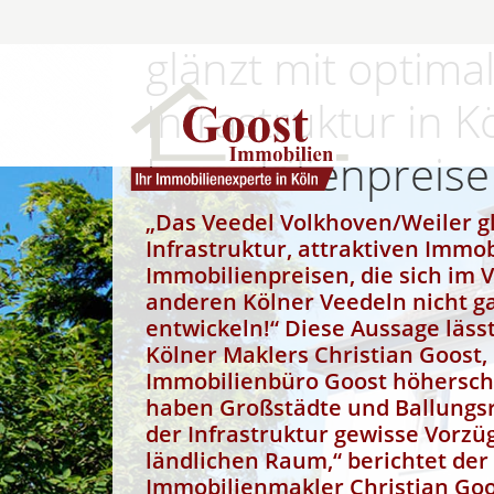
Veedel Volkhoven
glänzt mit optima
Infrastruktur in K
Immobilienpreise
„Das Veedel Volkhoven/Weiler g
Infrastruktur, attraktiven Immo
Immobilienpreisen, die sich im V
anderen Kölner Veedeln nicht g
entwickeln!“ Diese Aussage läss
Kölner Maklers Christian Goost,
Immobilienbüro Goost höherschl
haben Großstädte und Ballungsr
der Infrastruktur gewisse Vorz
ländlichen Raum,“ berichtet der 
Immobilienmakler Christian Goo