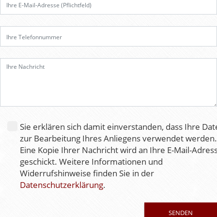
e
l
a
s
s
e
d
i
e
s
e
Sie erklären sich damit einverstanden, dass Ihre Da
s
zur Bearbeitung Ihres Anliegens verwendet werden.
F
Eine Kopie Ihrer Nachricht wird an Ihre E-Mail-Adres
e
geschickt. Weitere Informationen und
l
Widerrufshinweise finden Sie in der
d
Datenschutzerklärung
.
l
e
e