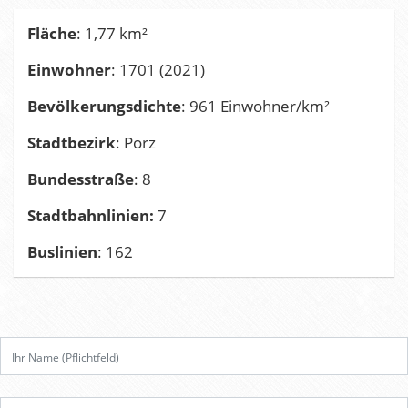
Fläche
: 1,77 km²
Einwohner
: 1701 (2021)
Bevölkerungsdichte
: 961 Einwohner/km²
Stadtbezirk
: Porz
Bundesstraße
: 8
Stadtbahnlinien:
7
Buslinien
: 162
B
i
t
t