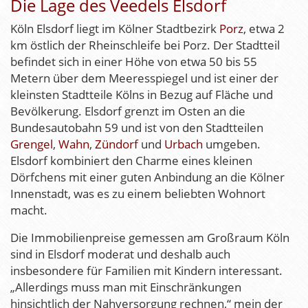
Die Lage des Veedels Elsdorf
Köln Elsdorf liegt im Kölner Stadtbezirk
Porz
, etwa 2
km östlich der Rheinschleife bei Porz. Der Stadtteil
befindet sich in einer Höhe von etwa 50 bis 55
Metern über dem Meeresspiegel und ist einer der
kleinsten Stadtteile Kölns in Bezug auf Fläche und
Bevölkerung. Elsdorf grenzt im Osten an die
Bundesautobahn 59 und ist von den Stadtteilen
Grengel
,
Wahn
,
Zündorf
und
Urbach
umgeben.
Elsdorf kombiniert den Charme eines kleinen
Dörfchens mit einer guten Anbindung an die Kölner
Innenstadt, was es zu einem beliebten Wohnort
macht.
Die Immobilienpreise gemessen am Großraum Köln
sind in Elsdorf moderat und deshalb auch
insbesondere für Familien mit Kindern interessant.
„Allerdings muss man mit Einschränkungen
hinsichtlich der Nahversorgung rechnen,“ mein der