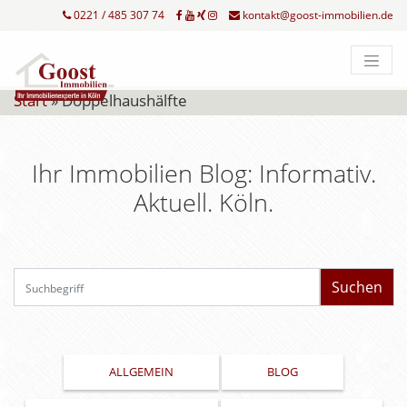
0221 / 485 307 74
kontakt@goost-immobilien.de
Start
»
Doppelhaushälfte
Ihr Immobilien Blog: Informativ.
Aktuell. Köln.
Su
ALLGEMEIN
BLOG