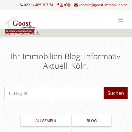
0221 / 485 307 74
kontakt@goost-immobilien.de
Start
»
Südstadt
Ihr Immobilien Blog: Informativ.
Aktuell. Köln.
Su
ALLGEMEIN
BLOG