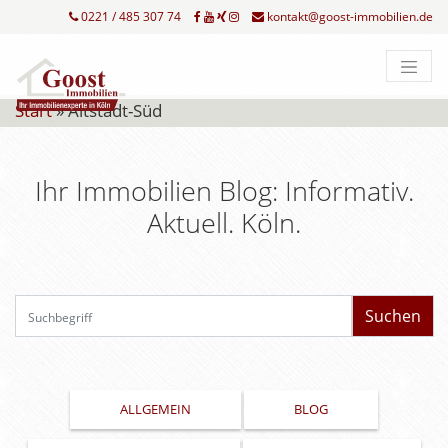
0221 / 485 307 74
kontakt@goost-immobilien.de
Start
»
Altstadt-Süd
Ihr Immobilien Blog: Informativ.
Aktuell. Köln.
Su
ALLGEMEIN
BLOG