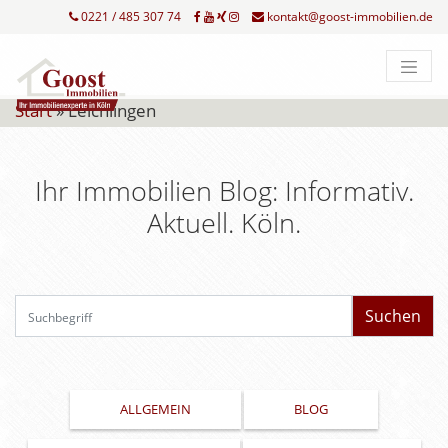
0221 / 485 307 74
kontakt@goost-immobilien.de
Start
»
Leichlingen
Ihr Immobilien Blog: Informativ.
Aktuell. Köln.
Su
ALLGEMEIN
BLOG