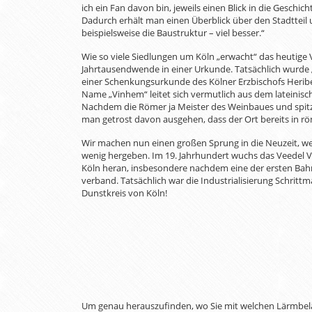
ich ein Fan davon bin, jeweils einen Blick in die Geschic
Dadurch erhält man einen Überblick über den Stadtteil
beispielsweise die Baustruktur – viel besser.“
Wie so viele Siedlungen um Köln „erwacht“ das heutige 
Jahrtausendwende in einer Urkunde. Tatsächlich wurde 
einer Schenkungsurkunde des Kölner Erzbischofs Heribe
Name „Vinhem“ leitet sich vermutlich aus dem lateinisch
Nachdem die Römer ja Meister des Weinbaues und spit
man getrost davon ausgehen, dass der Ort bereits in röm
Wir machen nun einen großen Sprung in die Neuzeit, wei
wenig hergeben. Im 19. Jahrhundert wuchs das Veedel 
Köln heran, insbesondere nachdem eine der ersten Bahn
verband. Tatsächlich war die Industrialisierung Schrittm
Dunstkreis von Köln!
Um genau herauszufinden, wo Sie mit welchen Lärmbelä