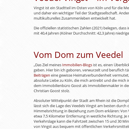
Vingst ist ein Stadtteil im Osten von Köln und für die M
und daher ein wichtiger Teil der Stadtgesellschaft. Ande
multikulturelles Zusammenleben entwickelt hat.
Die offiziellen statistischen Zahlen (2021) belegen, dass
mit 40,4 Jahren (Kölner Durchschnitt: 42,3 Jahre) niedrig
Vom Dom zum Veedel
„Das Ziel meines
Immobilien-Blogs
ist es, einen Überbli
geben. Hier bin ich geboren, verwurzelt und beruflich t
Beiträgen
eine gewisse Heimatverbundenheit vermutet, lie
absolute Liebe zu Köln, die mich antreibt und die mich i
dem Immobilienbüro Goost als Immobilienmakler in der
Christian Goost stolz.
Absoluter Mittelpunkt der Stadt am Rhein ist die Domp
lässt sich die Lage des Veedels Vingst am besten durch
Himmelsrichtung in Beziehung zum Dom erklären: Von V
etwa 7,5 Kilometer Entfernung in westliche Richtung. Je
Verkehrslage kann die Fahrtzeit zwischen 15 und 30 M
von Vingst aus bequem mit öffentlichen Verkehrsmitteln