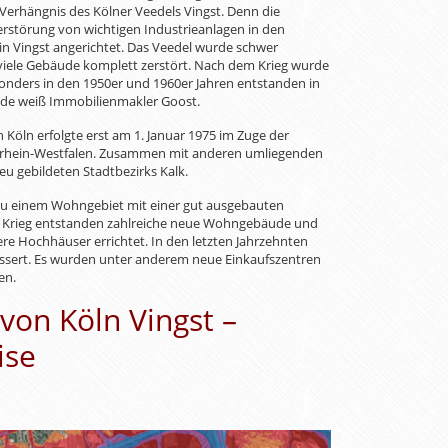
 Verhängnis des Kölner Veedels Vingst. Denn die
erstörung von wichtigen Industrieanlagen in den
in Vingst angerichtet. Das Veedel wurde schwer
iele Gebäude komplett zerstört. Nach dem Krieg wurde
sonders in den 1950er und 1960er Jahren entstanden in
de weiß Immobilienmakler Goost.
Köln erfolgte erst am 1. Januar 1975 im Zuge der
hein-Westfalen. Zusammen mit anderen umliegenden
u gebildeten Stadtbezirks Kalk.
t zu einem Wohngebiet mit einer gut ausgebauten
em Krieg entstanden zahlreiche neue Wohngebäude und
re Hochhäuser errichtet. In den letzten Jahrzehnten
essert. Es wurden unter anderem neue Einkaufszentren
en.
von Köln Vingst –
ise