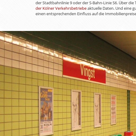
der Stadtbahnlinie 9 oder der S-Bahn-Linie S6. Über die
der Kölner Verkehrsbetriebe
aktuelle Daten. Und eine 
einen entsprechenden Einfluss auf die Immobilienpreise 