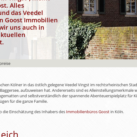
t. Alles
und das Veedel
on
Goost Immobilien
wir uns auch in
aktuellen
t.
preise
anchen Kölner in das östlich gelegene Veedel Vingst im rechtsrheinischen Sta
 Baggersee, aufzuweisen hat. Andererseits sind es Alleinstellungsmerkmale 
ngematten und selbstverständlich der spannende Abenteuerspielplatz für K
gen für die ganze Familie.
so die Einschätzung des Inhabers des
Immobilienbüros Goost
in Köln.
leich