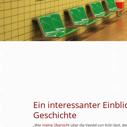
Ein interessanter Einbli
Geschichte
„Wer
meine Übersicht
über die Veedel von Köln liest, d