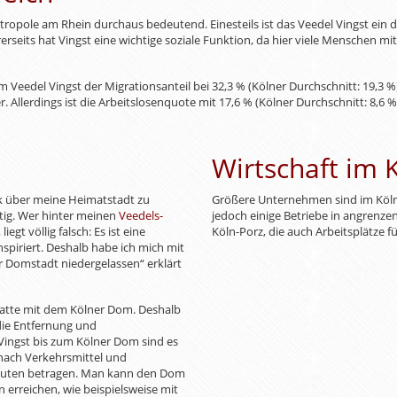
etropole am Rhein durchaus bedeutend. Einesteils ist das Veedel Vingst ein di
rerseits hat Vingst eine wichtige soziale Funktion, da hier viele Menschen m
 im Veedel Vingst der Migrationsanteil bei 32,3 % (Kölner Durchschnitt: 19,3 %
er. Allerdings ist die Arbeitslosenquote mit 17,6 % (Kölner Durchschnitt: 8,6 
Wirtschaft im 
ck über meine Heimatstadt zu
Größere Unternehmen sind im Kölner
ätig. Wer hinter meinen
Veedels-
jedoch einige Betriebe in angrenz
gt völlig falsch: Es ist eine
Köln-Porz, die auch Arbeitsplätze fü
nspiriert. Deshalb habe ich mich mit
 Domstadt niedergelassen“ erklärt
latte mit dem Kölner Dom. Deshalb
 die Entfernung und
ingst bis zum Kölner Dom sind es
 nach Verkehrsmittel und
inuten betragen. Man kann den Dom
 erreichen, wie beispielsweise mit