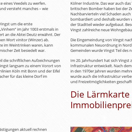
hte eines Veedels zu werfen.
Kölner Industrie. Das war auch das
 und versteht manches – wie
britischen Bomber haben bei der Z
Nachbarvierteln viel Schaden auch 
bombardiert und deshalb wurden v
Vingst um die erste
der Stadtteil wieder aufgebaut. Be
„Vinhem“ im Jahr 1003 erstmals in
Vingst zahlreiche neue Wohngebäu
rt an die Abtei Deutz erwähnt. Der
en Wort vinitor (Winzer) ab.
Die Eingemeindung von Vingst nach 
ze im Weintrinken waren, kann
kommunalen Neuordnung in Nordr
ischer Zeit besiedelt war.
Gemeinden wurde Vingst Teil des ne
l die schriftlichen Aufzeichnungen
Im 20. Jahrhundert hat sich Vings
Vingst langsam zu einem Vorort von
Infrastruktur entwickelt. Nach d
linien Köln mit Bonn und der Eifel
in den 1970er Jahren wurden mehre
acher für das kleine Dorf im
wurde auch die Infrastruktur verb
und Freizeitmöglichkeiten geschaff
Die Lärmkarte 
Immobilienpre
stigungen aktuell rechnen