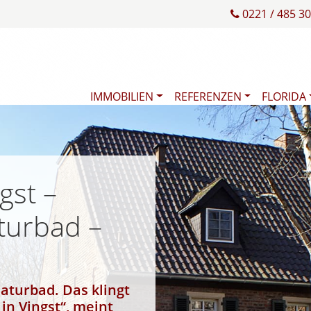
0221 / 485 30
IMMOBILIEN
REFERENZEN
FLORIDA
gst –
turbad –
aturbad. Das klingt
in Vingst“, meint