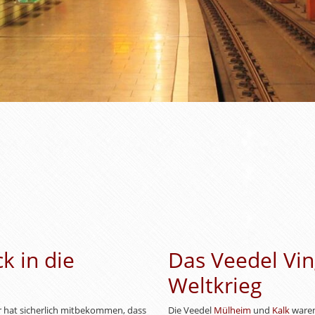
ck in die
Das Veedel Vi
Weltkrieg
er hat sicherlich mitbekommen, dass
Die Veedel
Mülheim
und
Kalk
waren