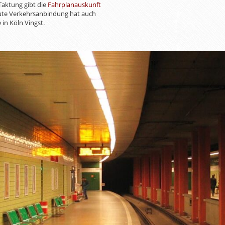
 Taktung gibt die
Fahrplanauskunft
gute Verkehrsanbindung hat auch
in Köln Vingst.