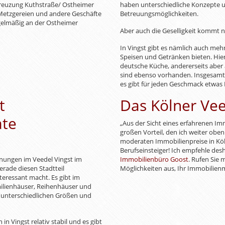
Kreuzung Kuthstraße/ Ostheimer
haben unterschiedliche Konzepte 
 Metzgereien und andere Geschäfte
Betreuungsmöglichkeiten.
gelmäßig an der Ostheimer
Aber auch die Geselligkeit kommt ni
In Vingst gibt es nämlich auch meh
Speisen und Getränken bieten. Hier 
deutsche Küche, andererseits aber 
sind ebenso vorhanden. Insgesamt i
es gibt für jeden Geschmack etwas
t
Das Kölner Vee
ate
„Aus der Sicht eines erfahrenen Im
großen Vorteil, den ich weiter obe
moderaten Immobilienpreise in Köln
Berufseinsteiger! Ich empfehle des
hnungen im Veedel Vingst im
Immobilienbüro Goost
. Rufen Sie 
erade diesen Stadtteil
Möglichkeiten aus, Ihr Immobilienm
teressant macht. Es gibt im
milienhäuser, Reihenhäuser und
unterschiedlichen Größen und
n Vingst relativ stabil und es gibt