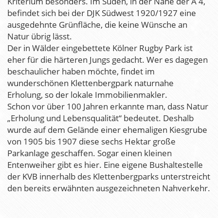
Kriterium besonders. Im Süden, in der Nähe der A 4,
befindet sich bei der DJK Südwest 1920/1927 eine
ausgedehnte Grünfläche, die keine Wünsche an
Natur übrig lässt.
Der in Wälder eingebettete Kölner Rugby Park ist
eher für die härteren Jungs gedacht. Wer es dagegen
beschaulicher haben möchte, findet im
wunderschönen Klettenbergpark naturnahe
Erholung, so der lokale Immobilienmakler.
Schon vor über 100 Jahren erkannte man, dass Natur
„Erholung und Lebensqualität“ bedeutet. Deshalb
wurde auf dem Gelände einer ehemaligen Kiesgrube
von 1905 bis 1907 diese sechs Hektar große
Parkanlage geschaffen. Sogar einen kleinen
Entenweiher gibt es hier. Eine eigene Bushaltestelle
der KVB innerhalb des Klettenbergparks unterstreicht
den bereits erwähnten ausgezeichneten Nahverkehr.