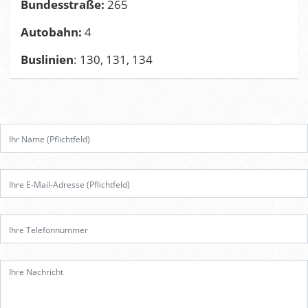
Bundesstraße:
265
Autobahn:
4
Buslinien
: 130, 131, 134
B
i
t
t
e
l
a
s
s
e
d
i