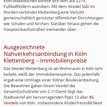
Köln-Maskottchen könnte sich dort auf 2275
Fußballfeldern austoben. Mit dem Veedel
Sülz
im
Norden verbindet Klettenberg eine Vielzahl
gemeinschaftlich genutzter öffentlicher Einrichtungen
wie Schulen und Kirchen. Darüber hinaus gehen die
Haupteinkaufsstraßen ineinander über.
Ausgezeichnete
Nahverkehrsanbindung in Köln
Klettenberg – Immobilienpreise
Das Veedel Klettenberg ist als Wohnraum in Köln sehr
beliebt, weiß der Immobilienexperte. Das jedenfalls
ergab eine Umfrage einer Kölner Boulevardzeitung.
Die Bewohner gaben ihrem Veedel die
Gesamt(schul)note von 2,1! Damit liegt das
Stadtviertel am hervorragenden Platz 13 aller
86
Veedels
von Köln. Insbesondere Kinderfreundlichkeit