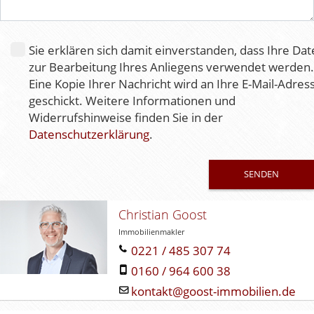
e
s
e
Sie erklären sich damit einverstanden, dass Ihre Da
s
zur Bearbeitung Ihres Anliegens verwendet werden.
F
Eine Kopie Ihrer Nachricht wird an Ihre E-Mail-Adres
e
geschickt. Weitere Informationen und
l
Widerrufshinweise finden Sie in der
d
Datenschutzerklärung
.
l
e
e
r
.
Christian Goost
Immobilienmakler
0221 / 485 307 74
0160 / 964 600 38
kontakt@goost-immobilien.de