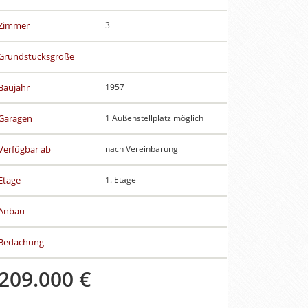
Zimmer
3
Grundstücksgröße
Baujahr
1957
Garagen
1 Außenstellplatz möglich
Verfügbar ab
nach Vereinbarung
Etage
1. Etage
Anbau
Bedachung
209.000 €