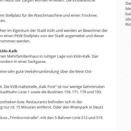
en nebst der Zargen wurden erneuert. Die Einbauküche
Das
ble
bas
m Stellplatz für die Waschmaschine und einen Trockner,
übe
ten.
Ric
tehen im Eigentum der Stadt Köln und werden an Bewohner der
n einen PKW-Stellplatz von der Stadt angemietet und dieser
ernommen werden.
Köln-Kalk
nen Mehrfamilienhaus in ruhiger Lage von Köln-Kalk. Das
sondern in einer Sackgasse.
 eine sehr gute Verkehrsanbindung über die West-Ost-
. Die KVB-Haltestelle „Kalk Post“ ist nur wenige Gehminuten
tadtbahn Linie 1 sowie die Buslinien 159, 171, 179 und 193.
Apotheken bzw. Restaurants befinden sich in der
ig nur rd. 15 Minuten entfernt. Oder den Rheinpark in Deutz
chluss „Trimbornstraße“, mit den S-Bahnen Linie S12 und S19