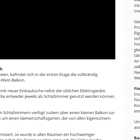
ink
Im
Gem
Pro
Ei
sic
Fir
gle
tät
An 
sel
lk
Neu
en, befindet sich in der ersten Etage die vollständig
We
-West-Balkon.
Fi
it neuer Einbauküche nebst der üblichen Elektrogeräte.
In
 die entweder jeweils als Schlafzimmer genutzt werden können
Fi
Ko
em
 Schlafzimmern verfügt zudem über einen kleinen Balkon zur
s um einen Gemeinschaftsgarten, der von allen Eigentümern
Un
au
siert, so wurde in allen Räumen ein hochwertiger
Re