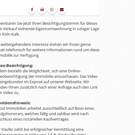
einbaren Sie jetzt Ihren Besichtigungstermin für dieses
m Verkauf stehende Eigentumswohnung in ruhiger Lage
 Köln-Kalk.
 weitergehendem Interesse stehen wir Ihnen gerne
ab telefonisch für weitere Informationen rund um diese
obilie zur Verfügung.
deo-Besichtigung:
em besteht die Möglichkeit, sich eine Online-
deobesichtigung der Immobilie anzuschauen. Das Video
 eingebunden im Exposé auf unserer Webseite. Wir
den Ihnen zusätzlich nach einer Anfrage auch den Link
m Video zu.
ovisionshinweis:
st Immobilien arbeitet ausschließlich auf Basis eines
olgshonorars, welches fällig und zahlbar wird nach
chluss eines notariellen Kaufvertrages.
 Käufer zahlt bei erfolgreicher Vermittlung eine
klerprovision in Höhe von 2,5 % der Kaufsumme