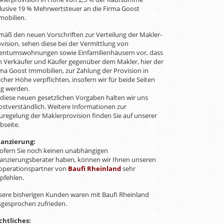
lusive 19 % Mehrwertsteuer an die Firma Goost
mobilien.
äß den neuen Vorschriften zur Verteilung der Makler-
vision, sehen diese bei der Vermittlung von
gentumswohnungen sowie Einfamilienhäusern vor, dass
h Verkäufer und Käufer gegenüber dem Makler, hier der
ma Goost Immobilien, zur Zahlung der Provision in
icher Höhe verpflichten, insofern wir für beide Seiten
ig werden.
diese neuen gesetzlichen Vorgaben halten wir uns
bstverständlich. Weitere Informationen zur
regelung der Maklerprovision finden Sie auf unserer
bseite.
nanzierung:
sofern Sie noch keinen unabhängigen
nanzierungsberater haben, können wir Ihnen unseren
operationspartner von
Baufi Rheinland
sehr
pfehlen.
sere bisherigen Kunden waren mit Baufi Rheinland
sgesprochen zufrieden.
chtliches: