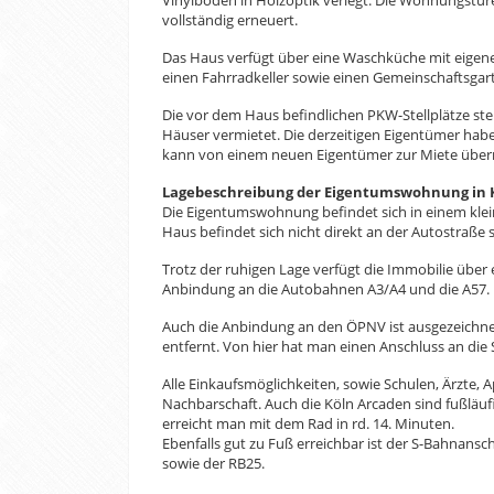
Vinylboden in Holzoptik verlegt. Die Wohnungstür
vollständig erneuert.
Das Haus verfügt über eine Waschküche mit eigene
einen Fahrradkeller sowie einen Gemeinschaftsgar
Die vor dem Haus befindlichen PKW-Stellplätze s
Häuser vermietet. Die derzeitigen Eigentümer habe
kann von einem neuen Eigentümer zur Miete üb
Lagebeschreibung der Eigentumswohnung in 
Die Eigentumswohnung befindet sich in einem klei
Haus befindet sich nicht direkt an der Autostraße 
Trotz der ruhigen Lage verfügt die Immobilie über
Anbindung an die Autobahnen A3/A4 und die A57.
Auch die Anbindung an den ÖPNV ist ausgezeichnet
entfernt. Von hier hat man einen Anschluss an die S
Alle Einkaufsmöglichkeiten, sowie Schulen, Ärzte, 
Nachbarschaft. Auch die Köln Arcaden sind fußläuf
erreicht man mit dem Rad in rd. 14. Minuten.
Ebenfalls gut zu Fuß erreichbar ist der S-Bahnans
sowie der RB25.