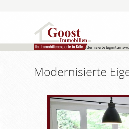
Start
»
Objekte
»
Referenz
»
Modernisierte Eigentumswo
Modernisierte Ei