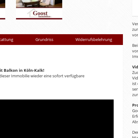
Ver
zu
von
tattung
Grundriss
Widerrufsbelehrung
Bei
vor
Imm
Vi
 Balkon in Köln-Kalk!
Zud
dieser Immobilie wieder eine sofort verfügbare
Vi
ist
sen
!
zu
Pr
Goo
Erf
Abs
Der
Ma