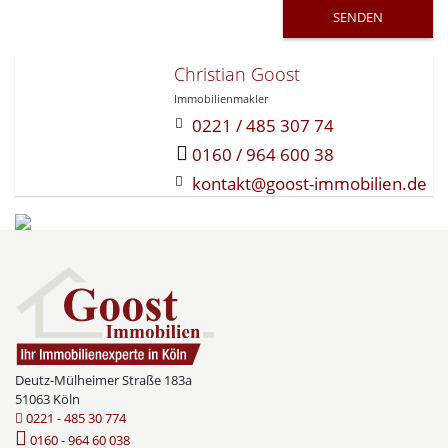
e
r
.
Christian Goost
Immobilienmakler
0221 / 485 307 74
0160 / 964 600 38
kontakt@goost-immobilien.de
Deutz-Mülheimer Straße 183a
51063 Köln
0221 - 485 30 774
0160 - 964 60 038