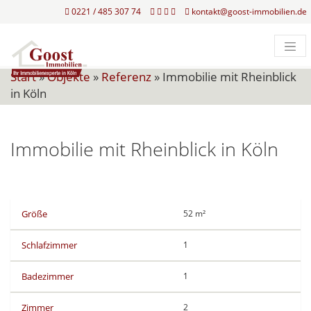
0221 / 485 307 74
kontakt@goost-immobilien.de
Start
»
Objekte
»
Referenz
»
Immobilie mit Rheinblick
in Köln
Immobilie mit Rheinblick in Köln
Größe
52 m²
Schlafzimmer
1
Badezimmer
1
Zimmer
2