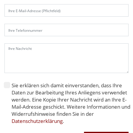
t
e
l
a
s
s
e
d
i
e
s
e
Sie erklären sich damit einverstanden, dass Ihre
s
Daten zur Bearbeitung Ihres Anliegens verwendet
F
werden. Eine Kopie Ihrer Nachricht wird an Ihre E-
e
Mail-Adresse geschickt. Weitere Informationen und
l
Widerrufshinweise finden Sie in der
d
Datenschutzerklärung
.
l
e