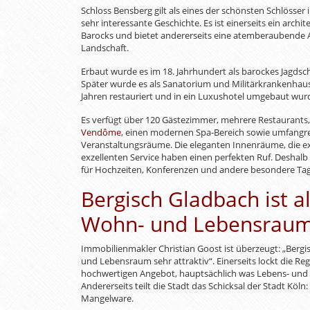
Schloss Bensberg gilt als eines der schönsten Schlösser
sehr interessante Geschichte. Es ist einerseits ein arch
Barocks und bietet andererseits eine atemberaubende A
Landschaft.
Erbaut wurde es im 18. Jahrhundert als barockes Jagdsch
Später wurde es als Sanatorium und Militärkrankenhaus
Jahren restauriert und in ein Luxushotel umgebaut wur
Es verfügt über 120 Gästezimmer, mehrere Restaurants,
Vendôme
, einen modernen Spa-Bereich sowie umfangr
Veranstaltungsräume. Die eleganten Innenräume, die e
exzellenten Service haben einen perfekten Ruf. Deshalb 
für Hochzeiten, Konferenzen und andere besondere Ta
Bergisch Gladbach ist al
Wohn- und Lebensraum 
Immobilienmakler Christian Goost ist überzeugt: „Bergis
und Lebensraum sehr attraktiv“. Einerseits lockt die Reg
hochwertigen Angebot, hauptsächlich was Lebens- und Ar
Andererseits teilt die Stadt das Schicksal der Stadt Köl
Mangelware.