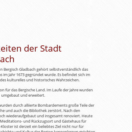
iten der Stadt
bach
 Bergisch Gladbach gehört selbstverständlich das
as im Jahr 1673 gegründet wurde. Es befindet sich im
es kulturelles und historisches Wahrzeichen.
ion für das Bergische Land. Im Laufe der Jahre wurden
h umgebaut und erweitert.
urden durch alliierte Bombardements große Teile der
he und auch die Bibliothek zerstört. Nach den
doch wiederaufgebaut und insgesamt renoviert. Heute
 Meditations- und Rückzugsort und Gästehaus für
loster ist derzeit ein beliebtes Ziel nicht nur für
eschichte und Kultur der Region kennenlernen möchten.