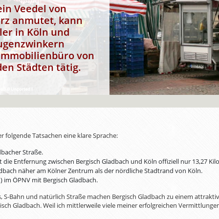
ein Veedel von
herz anmutet, kann
er in Köln und
Augenzwinkern
 Immobilienbüro von
den Städten
tätig.
 folgende Tatsachen eine klare Sprache:
dbacher Straße.
die Entfernung zwischen Bergisch Gladbach und Köln offiziell nur 13,27 Ki
adbach näher am Kölner Zentrum als der nördliche Stadtrand von Köln.
m) im ÖPNV mit Bergisch Gladbach.
, S-Bahn und natürlich Straße machen Bergisch Gladbach zu einem attrakti
sch Gladbach. Weil ich mittlerweile viele meiner erfolgreichen Vermittlungen