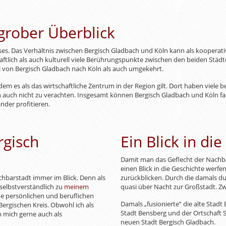
grober Überblick
ises. Das Verhältnis zwischen Bergisch Gladbach und Köln kann als kooperati
haftlich als auch kulturell viele Berührungspunkte zwischen den beiden Städ
 von Bergisch Gladbach nach Köln als auch umgekehrt.
chdem es als das wirtschaftliche Zentrum in der Region gilt. Dort haben viel
ch auch nicht zu verachten. Insgesamt können Bergisch Gladbach und Köln fas
der profitieren.
rgisch
Ein Blick in di
Damit man das Geflecht der Nachba
einen Blick in die Geschichte werf
chbarstadt immer im Blick. Denn als
zurückblicken. Durch die damals d
selbstverständlich zu
meinem
quasi über Nacht zur Großstadt. Zw
ine persönlichen und beruflichen
Damals „fusionierte“ die alte Stadt
Bergischen Kreis. Obwohl ich als
Stadt Bensberg und der Ortschaft 
 mich gerne auch als
neuen Stadt Bergisch Gladbach.