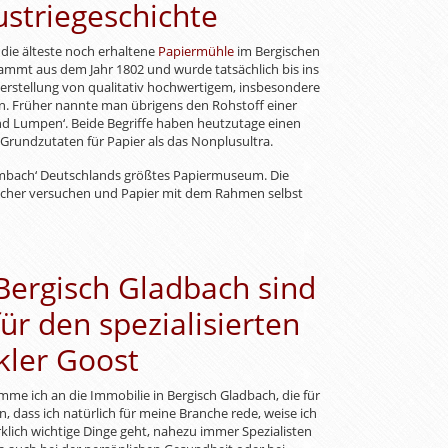
ustriegeschichte
 die älteste noch erhaltene
Papiermühle
im Bergischen
stammt aus dem Jahr 1802 und wurde tatsächlich bis ins
 Herstellung von qualitativ hochwertigem, insbesondere
rn. Früher nannte man übrigens den Rohstoff einer
d Lumpen‘. Beide Begriffe haben heutzutage einen
 Grundzutaten für Papier als das Nonplusultra.
ombach‘ Deutschlands größtes Papiermuseum. Die
acher versuchen und Papier mit dem Rahmen selbst
Bergisch Gladbach sind
für den spezialisierten
ler Goost
komme ich an die Immobilie in Bergisch Gladbach, die für
, dass ich natürlich für meine Branche rede, weise ich
rklich wichtige Dinge geht, nahezu immer Spezialisten