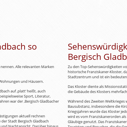
adbach so
Sehenswürdigke
Bergisch Glad
 nennen. Alle relevanten Marken
Zu den Top-Sehenswürdigkeiten von
historische Franziskaner-Kloster, d
Stadtzentrum und ist ein bedeutend
n Wohnungen und Häusern.
Das Kloster diente als Missionsstat
dbach auf ‚platt‘ heißt, auch
die Gebäude des Klosters mehrfac
eispielsweise Sport, Literatur,
Jahren war der ‚Bergisch Gladbacher
Während des Zweiten Weltkrieges w
Bausubstanz, insbesondere die Kirc
Kriegsjahren wurde das Kloster je
stigungen aktuell rechnen
wird es vom Franziskanerorden als
 der Stadt Bergisch Gladbach
Gläubige genutzt. Das Franziskaner-K
 und Nachtansicht. Darüber hinaus
Touristen und Besucher, die die G