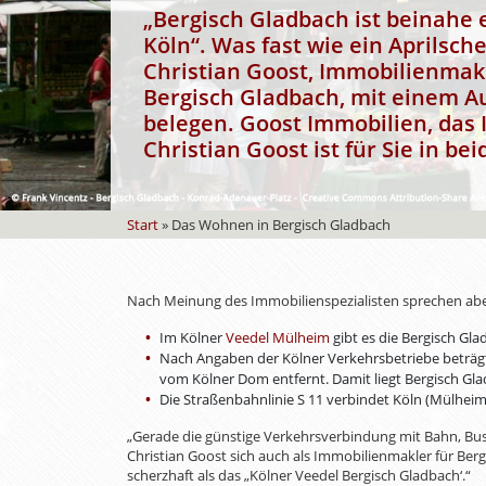
„Bergisch Gladbach ist beinahe 
Köln“. Was fast wie ein Aprilsc
Christian Goost, Immobilienmakl
Bergisch Gladbach, mit einem 
belegen. Goost Immobilien, das
Christian Goost ist für Sie in
bei
Start
»
Das Wohnen in Bergisch Gladbach
Nach Meinung des Immobilienspezialisten sprechen aber
Im Kölner
Veedel Mülheim
gibt es die Bergisch Gla
Nach Angaben der Kölner Verkehrsbetriebe beträgt 
vom Kölner Dom entfernt. Damit liegt Bergisch Gl
Die Straßenbahnlinie S 11 verbindet Köln (Mülhei
„Gerade die günstige Verkehrsverbindung mit Bahn, Bus
Christian Goost sich auch als Immobilienmakler für Bergi
scherzhaft als das „Kölner Veedel Bergisch Gladbach‘.“