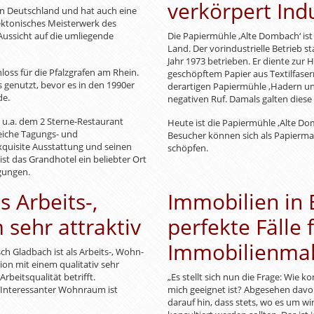
verkörpert Ind
 in Deutschland und hat auch eine
itektonisches Meisterwerk des
ussicht auf die umliegende
Die Papiermühle ‚Alte Dombach‘ ist
Land. Der vorindustrielle Betrieb 
Jahr 1973 betrieben. Er diente zur
loss für die Pfalzgrafen am Rhein.
geschöpftem Papier aus Textilfase
 genutzt, bevor es in den 1990er
derartigen Papiermühle ‚Hadern un
de.
negativen Ruf. Damals galten diese
 u.a. dem 2 Sterne-Restaurant
Heute ist die Papiermühle ‚Alte D
eiche Tagungs- und
Besucher können sich als Papierm
xquisite Ausstattung und seinen
schöpfen.
ist das Grandhotel ein beliebter Ort
gungen.
s Arbeits-,
Immobilien in 
sehr attraktiv
perfekte Fälle 
Immobilienmak
ch Gladbach ist als Arbeits-, Wohn-
ion mit einem qualitativ sehr
beitsqualität betrifft.
„Es stellt sich nun die Frage: Wie 
n: Interessanter Wohnraum ist
mich geeignet ist? Abgesehen davon
darauf hin, dass stets, wo es um wi