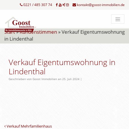
0221 / 485 307 74
kontakt@goost-immobilien.de
Start
»
Kundenstimmen
»
Verkauf Eigentumswohnung
in Lindenthal
Verkauf Eigentumswohnung in
Lindenthal
Geschrieben von Goost Immobilien an 25. Juli 2024 |
Beitrags-Navigation
Verkauf Mehrfamilienhaus