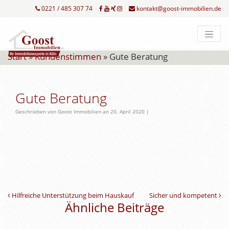
0221 / 485 307 74
kontakt@goost-immobilien.de
Start
»
Kundenstimmen
»
Gute Beratung
Gute Beratung
Geschrieben von Goost Immobilien an 20. April 2020 |
Beitrags-Navigation
Hilfreiche Unterstützung beim Hauskauf
Sicher und kompetent
Ähnliche Beiträge