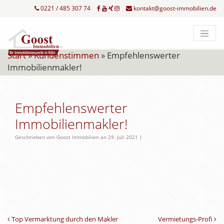
0221 / 485 307 74
kontakt@goost-immobilien.de
Start
»
Kundenstimmen
»
Empfehlenswerter
Immobilienmakler!
Empfehlenswerter
Immobilienmakler!
Geschrieben von Goost Immobilien an 29. Juli 2021 |
Beitrags-Navigation
Top Vermarktung durch den Makler
Vermietungs-Profi