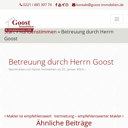
0221 / 485 307 74
kontakt@goost-immobilien.de
Start
»
Kundenstimmen
»
Betreuung durch Herrn
Goost
Betreuung durch Herrn Goost
Geschrieben von Goost Immobilien an 25. Januar 2024 |
Beitrags-Navigation
Makler ist empfehlenswert
Vermietung – empfehlenswerter Makler
Ähnliche Beiträge