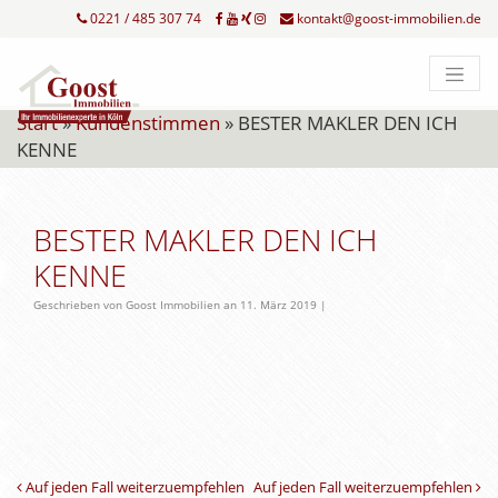
0221 / 485 307 74
kontakt@goost-immobilien.de
Start
»
Kundenstimmen
»
BESTER MAKLER DEN ICH
KENNE
BESTER MAKLER DEN ICH
KENNE
Geschrieben von Goost Immobilien an 11. März 2019 |
Beitrags-Navigation
Auf jeden Fall weiterzuempfehlen
Auf jeden Fall weiterzuempfehlen