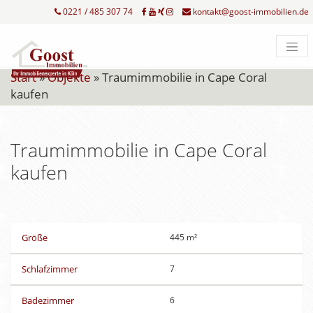
0221 / 485 307 74
kontakt@goost-immobilien.de
Start
»
Objekte
»
Traumimmobilie in Cape Coral
kaufen
Traumimmobilie in Cape Coral
kaufen
Größe
445 m²
Schlafzimmer
7
Badezimmer
6