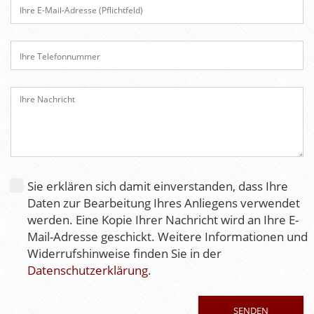
e
l
a
s
s
e
d
i
e
s
e
Sie erklären sich damit einverstanden, dass Ihre
s
Daten zur Bearbeitung Ihres Anliegens verwendet
F
werden. Eine Kopie Ihrer Nachricht wird an Ihre E-
e
Mail-Adresse geschickt. Weitere Informationen und
l
Widerrufshinweise finden Sie in der
d
Datenschutzerklärung
.
l
e