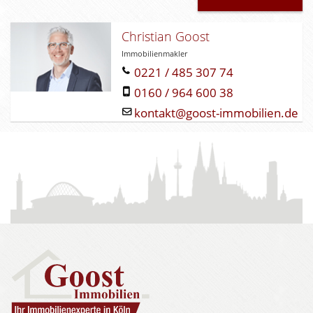
e
r
.
Christian Goost
Immobilienmakler
0221 / 485 307 74
0160 / 964 600 38
kontakt@goost-immobilien.de