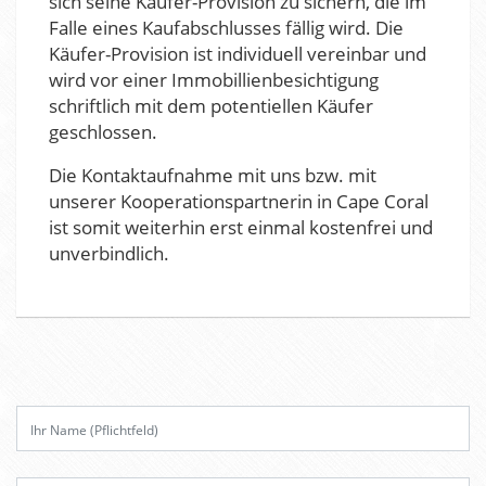
sich seine Käufer-Provision zu sichern, die im
Falle eines Kaufabschlusses fällig wird. Die
Käufer-Provision ist individuell vereinbar und
wird vor einer Immobillienbesichtigung
schriftlich mit dem potentiellen Käufer
geschlossen.
Die Kontaktaufnahme mit uns bzw. mit
unserer Kooperationspartnerin in Cape Coral
ist somit weiterhin erst einmal kostenfrei und
unverbindlich.
B
i
t
t