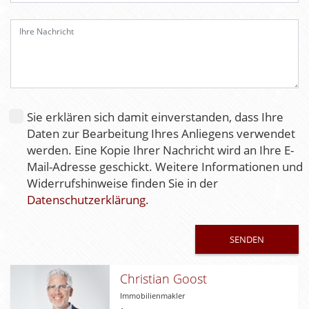
s
e
d
i
e
s
e
Sie erklären sich damit einverstanden, dass Ihre
s
Daten zur Bearbeitung Ihres Anliegens verwendet
F
werden. Eine Kopie Ihrer Nachricht wird an Ihre E-
e
Mail-Adresse geschickt. Weitere Informationen und
l
Widerrufshinweise finden Sie in der
d
Datenschutzerklärung
.
l
e
e
r
.
Christian Goost
Immobilienmakler