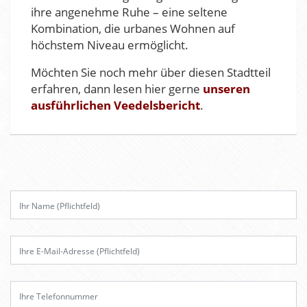
ihre angenehme Ruhe – eine seltene
Kombination, die urbanes Wohnen auf
höchstem Niveau ermöglicht.
Möchten Sie noch mehr über diesen Stadtteil
erfahren, dann lesen hier gerne
unseren
ausführlichen Veedelsbericht
.
B
i
t
t
e
l
a
s