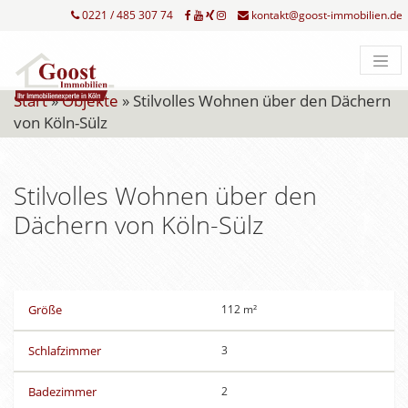
0221 / 485 307 74
kontakt@goost-immobilien.de
Start
»
Objekte
»
Stilvolles Wohnen über den Dächern
von Köln-Sülz
Stilvolles Wohnen über den
Dächern von Köln-Sülz
Größe
112 m²
Schlafzimmer
3
Badezimmer
2