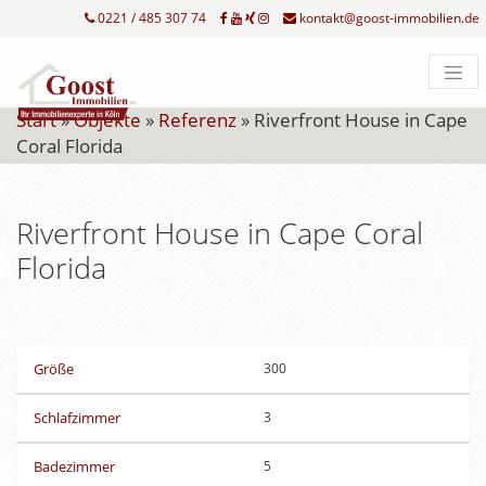
0221 / 485 307 74
kontakt@goost-immobilien.de
Start
»
Objekte
»
Referenz
»
Riverfront House in Cape
Coral Florida
Riverfront House in Cape Coral
Florida
Größe
300
Schlafzimmer
3
Badezimmer
5