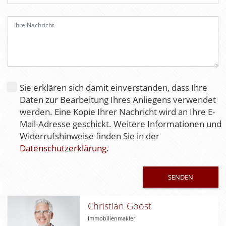
s
e
d
i
e
s
e
Sie erklären sich damit einverstanden, dass Ihre
s
Daten zur Bearbeitung Ihres Anliegens verwendet
F
werden. Eine Kopie Ihrer Nachricht wird an Ihre E-
e
Mail-Adresse geschickt. Weitere Informationen und
l
Widerrufshinweise finden Sie in der
d
Datenschutzerklärung
.
l
e
e
r
.
Christian Goost
Immobilienmakler