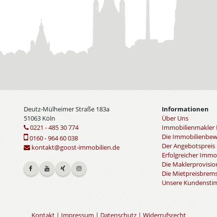
Deutz-Mülheimer Straße 183a
Informationen
51063 Köln
Über Uns
0221 - 485 30 774
Immobilienmakler 
Die Immobilienbe
0160 - 964 60 038
Der Angebotspreis
kontakt@goost-immobilien.de
Erfolgreicher Immo
Die Maklerprovisio
Die Mietpreisbrem
Unsere Kundenst
Kontakt
|
Impressum
|
Datenschutz
|
Widerrufsrecht