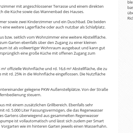
ble
nzimmer mit angeschlossener Terrasse und einem direkten
bas
sich die Küche sowie das Wannenbad des Hauses.
übe
Ric
mmer sowie zwei Kinderzimmer und ein Duschbad. Die beiden
ne weitere Lagerfläche oder auch nutzbar als Schlafplatz.
aus bzw. seitlich vom Wohnzimmer eine weitere Abstellfläche.
 zum Garten ebenfalls über den Zugang zu einer kleinen
Raum ist als vollwertiger Wohnraum ausgebaut und kann gut
 ursprünglich eine große Küche mit offenen Zugang zum
8 m² offizielle Wohnfläche und rd. 16,6 m² Abstellfläche, die zu
se mit rd. 25% in die Wohnfläche eingeflossen. Die Nutzfläche
ntereinander gelegene PKW-Außenstellplätze. Von der Straße
nkfernbedienung steuern.
 mit einem zusätzlichen Grillbereich. Ebenfalls sehr
e mit rd. 5.000 Liter Fassungsvermögen, die das Regenwasser
 des Gartens überwiegend aus gesammelten Regenwasser
uchpumpe ist vollautomatisch und lässt sich zudem per Smart
Vorgarten wie im hinteren Garten jeweils einen Wasserhahn.