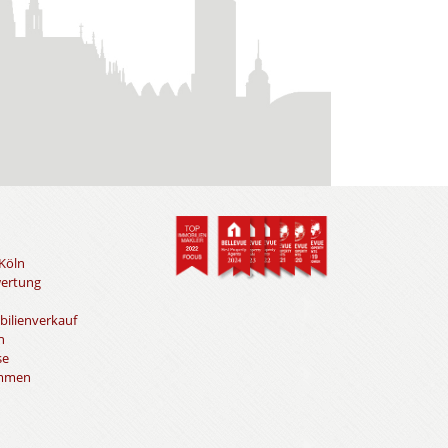
Köln
wertung
bilienverkauf
n
se
immen