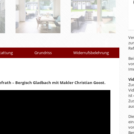
Ver
zum
Ref
tattung
Grundriss
Widerrufsbelehrung
Bei
vor
Imm
Vi
frath – Bergisch Gladbach mit Makler Christian Goost.
Zud
Vi
ist
Zus
auc
Di
ein
von
Bes