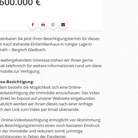
600.000 €
einbaren Sie jetzt Ihren Besichtigungstermin für dieses
 Kauf stehende Einfamilienhaus in ruhiger Lage in
rath – Bergisch Gladbach.
 weitergehendem Interesse stehen wir Ihnen gerne
ab telefonisch für weitere Informationen rund um diese
obilie zur Verfügung.
deo-Besichtigung:
em besteht die Möglichkeit sich eine Online-
deobesichtigung der Immobilie anzuschauen. Das Video
 direkt im Exposé auf unserer Webseite eingebunden.
ätzlich werden wir Ihnen dieses nach einer Anfrage
h den Link zum Video per Email übersende.
e Online-Videobesichtigung ermöglicht vor Abstimmung
es Besichtigungstermins einen noch besseren Eindruck
 der Immobilie und reduziert somit unnötige
ichtigungen in Zeiten der Pandemie.