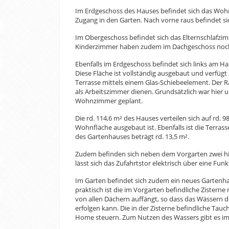
Im Erdgeschoss des Hauses befindet sich das Woh
Zugang in den Garten. Nach vorne raus befindet 
Im Obergeschoss befindet sich das Elternschlafzi
Kinderzimmer haben zudem im Dachgeschoss noch ei
Ebenfalls im Erdgeschoss befindet sich links am H
Diese Fläche ist vollständig ausgebaut und verfügt
Terrasse mittels einem Glas-Schiebeelement. Der 
als Arbeitszimmer dienen. Grundsätzlich war hier
Wohnzimmer geplant.
Die rd. 114,6 m² des Hauses verteilen sich auf rd. 9
Wohnfläche ausgebaut ist. Ebenfalls ist die Terras
des Gartenhauses beträgt rd. 13,5 m².
Zudem befinden sich neben dem Vorgarten zwei hi
lässt sich das Zufahrtstor elektrisch über eine Fu
Im Garten befindet sich zudem ein neues Gartenhaus
praktisch ist die im Vorgarten befindliche Zistern
von allen Dächern auffängt, so dass das Wässern
erfolgen kann. Die in der Zisterne befindliche Ta
Home steuern. Zum Nutzen des Wassers gibt es im 