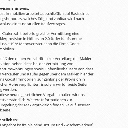
ovisionshinweis:
st Immobilien arbeitet ausschließlich auf Basis eines
olgshonorars, welches fällig und zahlbar wird nach
chluss eines notariellen Kaufvertrages.
 Käufer zahlt bei erfolgreicher Vermittlung eine
klerprovision in Höhe von 2,0 % der Kaufsumme
lusive 19 % Mehrwertsteuer an die Firma Goost
mobilien.
äß den neuen Vorschriften zur Verteilung der Makler-
vision, sehen diese bei der Vermittlung von
gentumswohnungen sowie Einfamilienhäusern vor, dass
h Verkäufer und Käufer gegenüber dem Makler, hier der
ma Goost Immobilien, zur Zahlung der Provision in
icher Höhe verpflichten, insofern wir für beide Seiten
ig werden.
diese neuen gesetzlichen Vorgaben halten wir uns
bstverständlich. Weitere Informationen zur
regelung der Maklerprovision finden Sie auf unserer
bseite.
chtliches:
 Angebot ist freibleibend. Irrtum und Zwischenverkauf