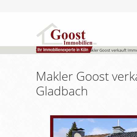
Start
»
Objekte
»
Referenz
»
Makler Goost verkauft Immob
Makler Goost verka
Gladbach