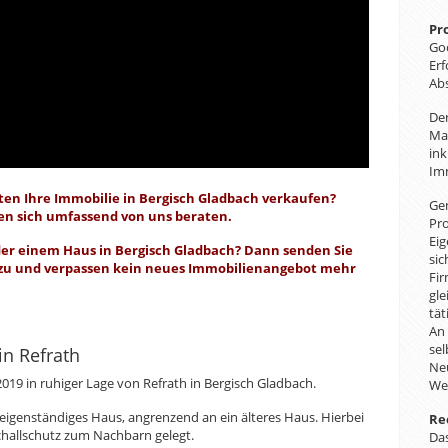
Pr
Goo
Erf
Abs
Der
Ma
ink
Im
hten Ihre Immobilie in Bergisch Gladbach verkaufen?
Gem
en sich umfassend von uns beraten.
Pro
Ei
der einem Haus in Bergisch Gladbach? Dann senden Sie
sic
n zu und verpassen kein neues Immobilienangebot mehr
Fir
gle
tät
An 
sel
in Refrath
Neu
019 in ruhiger Lage von Refrath in Bergisch Gladbach.
We
eigenständiges Haus, angrenzend an ein älteres Haus. Hierbei
Re
hallschutz zum Nachbarn gelegt.
Das