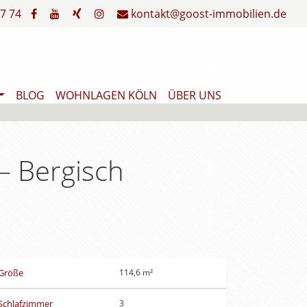
7 74
kontakt@goost-immobilien.de
BLOG
WOHNLAGEN KÖLN
ÜBER UNS
– Bergisch
Größe
114,6 m²
Schlafzimmer
3