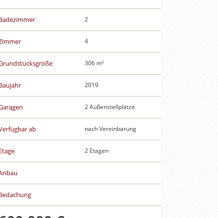
Badezimmer
2
Zimmer
4
Grundstücksgröße
306 m²
Baujahr
2019
Garagen
2 Außenstellplätze
Verfügbar ab
nach Vereinbarung
Etage
2 Etagen
Anbau
Bedachung