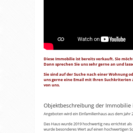
Diese Immobilie ist bereits verkauft. Sie möc
Dann sprechen Sie uns sehr gerne an und lass
Sie sind auf der Suche nach einer Wohnung o
uns gerne eine Email mit Ihren Suchkriterie
von uns.
Objektbeschreibung der Immobilie 
Angeboten wird ein Einfamilienhaus aus dem Jahr 2
Das Haus wurde 2019 hochwertig neu errichtet als 
wurde besonderes Wert auf einen hochwertigen Sc