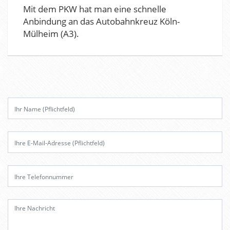
Mit dem PKW hat man eine schnelle
Anbindung an das Autobahnkreuz Köln-
Mülheim (A3).
B
i
t
t
e
l
a
s
s
e
d