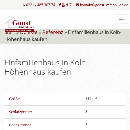
0221 / 485 307 74
kontakt@goost-immobilien.de
Start
»
Objekte
»
Referenz
»
Einfamilienhaus in Köln-
Höhenhaus kaufen
Einfamilienhaus in Köln-
Höhenhaus kaufen
Größe
135 m²
Schlafzimmer
3
Badezimmer
2