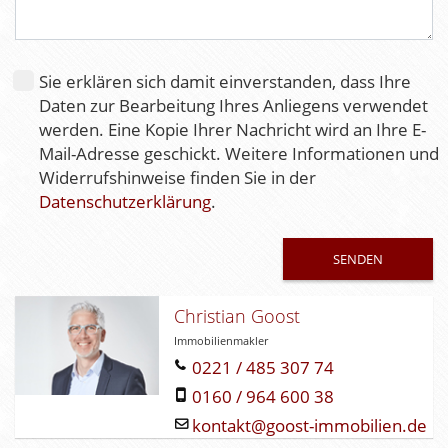
i
e
s
e
Sie erklären sich damit einverstanden, dass Ihre
s
Daten zur Bearbeitung Ihres Anliegens verwendet
F
werden. Eine Kopie Ihrer Nachricht wird an Ihre E-
e
Mail-Adresse geschickt. Weitere Informationen und
l
Widerrufshinweise finden Sie in der
d
Datenschutzerklärung
.
l
e
e
r
.
Christian Goost
Immobilienmakler
0221 / 485 307 74
0160 / 964 600 38
kontakt@goost-immobilien.de