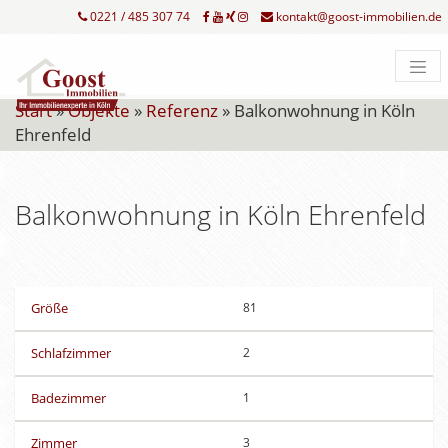
0221 / 485 307 74
kontakt@goost-immobilien.de
Start
»
Objekte
»
Referenz
»
Balkonwohnung in Köln
Ehrenfeld
Balkonwohnung in Köln Ehrenfeld
Größe
81
Schlafzimmer
2
Badezimmer
1
Zimmer
3