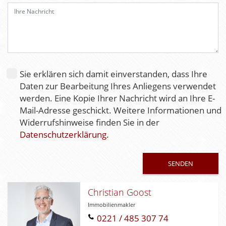
e
d
i
e
s
e
Sie erklären sich damit einverstanden, dass Ihre
s
Daten zur Bearbeitung Ihres Anliegens verwendet
F
werden. Eine Kopie Ihrer Nachricht wird an Ihre E-
e
Mail-Adresse geschickt. Weitere Informationen und
l
Widerrufshinweise finden Sie in der
d
Datenschutzerklärung
.
l
e
e
r
.
Christian Goost
Immobilienmakler
0221 / 485 307 74