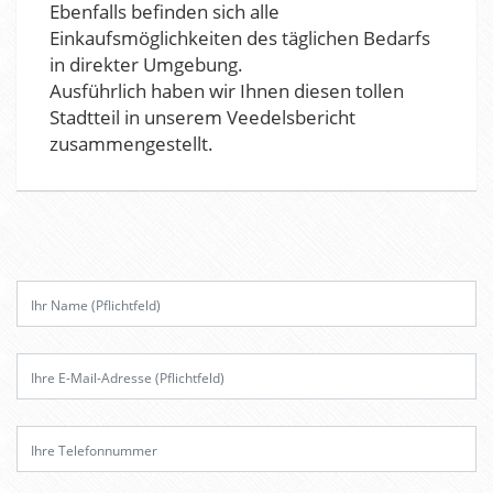
Ebenfalls befinden sich alle
Einkaufsmöglichkeiten des täglichen Bedarfs
in direkter Umgebung.
Ausführlich haben wir Ihnen diesen tollen
Stadtteil in unserem Veedelsbericht
zusammengestellt.
B
i
t
t
e
l
a
s
s